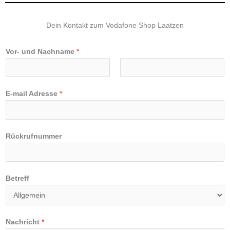
Dein Kontakt zum Vodafone Shop Laatzen
Vor- und Nachname
*
V
N
o
a
E-mail Adresse
*
r
c
n
h
a
n
Rückrufnummer
m
a
e
m
e
Betreff
Nachricht
*